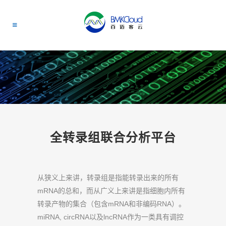
全转录组联合分析平台
从狭义上来讲，转录组是指能转录出来的所有
mRNA的总和，而从广义上来讲是指细胞内所有
转录产物的集合（包含mRNA和非编码RNA）。
miRNA, circRNA以及lncRNA作为一类具有调控