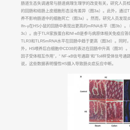
肠道生态失调通常与肠道病理生理学的改变有关，研究人员检
的回肠和结肠上皮细胞形态没有差异（图3a）。此外，通过TU
养不影响肠道中的细胞死亡（图3a）。然而，研究人员发现炎症
Ifn-γ在HS小鼠的回肠中表现出更高的mRNA水平（图3b）
3c）。由于TLR家族蛋白和Nf-κB是参与病原体相关免疫应答
TLR3和TLR5mRNA水平在回肠中趋于更高（图3d）。同时，
外，HS喂养后白细胞中CD38的表达在回肠中升高（图3f）。
因子受体相互作用”，“ NF-κB信号通路“和”Toll样受体
说，这些数据表明慢性HS摄入导致肠炎症反应中断。