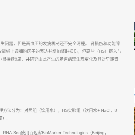
生问题，但是高血压的发病机制还不完全清楚。 肾损伤和功能障
取能够上调细胞因子的表达并增加肾脏损伤，但高盐（HS）摄入与
小鼠持续8周，并研究由此产生的肠道病理生理变化及其对早期肾
处理方法分为：对照组（饮用水），HS实验组（饮用水+ NaCl，8
周）。
q使用百迈客BioMarker Technologies（Beijing，