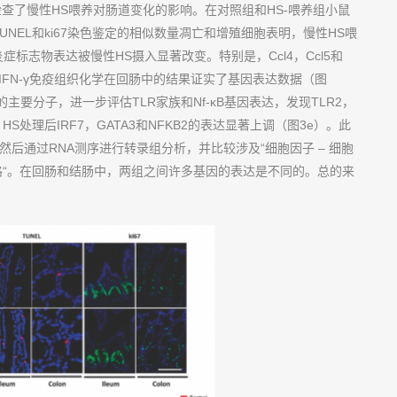
查了慢性HS喂养对肠道变化的影响。在对照组和HS-喂养组小鼠
NEL和ki67染色鉴定的相似数量凋亡和增殖细胞表明，慢性HS喂
标志物表达被慢性HS摄入显著改变。特别是，Ccl4，Ccl5和
。 IFN-γ免疫组织化学在回肠中的结果证实了基因表达数据（图
的主要分子，进一步评估TLR家族和Nf-κB基因表达，发现TLR2，
HS处理后IRF7，GATA3和NFKB2的表达显著上调（图3e）。此
然后通过RNA测序进行转录组分析，并比较涉及“细胞因子 – 细胞
信号通路“。在回肠和结肠中，两组之间许多基因的表达是不同的。总的来