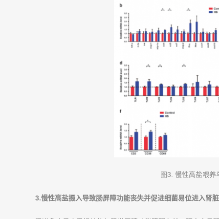
图3. 慢性高盐喂
3.
慢性高盐摄入导致肠屏障功能丧失并促进细菌易位进入肾脏