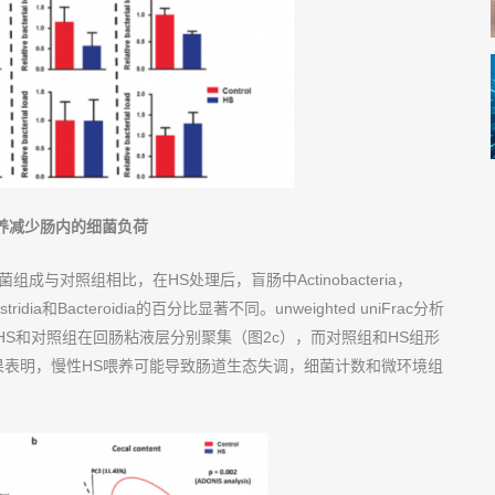
养减少肠内的细菌负荷
与对照组相比，在HS处理后，盲肠中Actinobacteria，
lostridia和Bacteroidia的百分比显著不同。unweighted uniFrac分析
HS和对照组在回肠粘液层分别聚集（图2c），而对照组和HS组形
果表明，慢性HS喂养可能导致肠道生态失调，细菌计数和微环境组