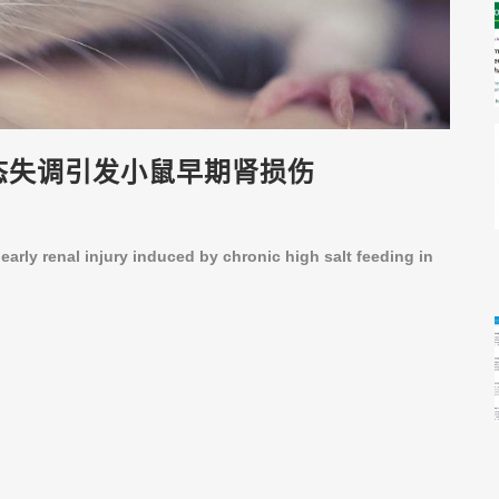
态失调引发小鼠早期肾损伤
s
early renal injury induced by chronic high salt feeding
in