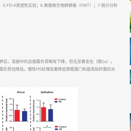
生化分析；5.FD-4渗透性实验；6.粪便微生物群移植（FMT）；7.统计分析
喂养后，盲肠中的总细菌负荷略有下降，但无显著变化（图1a）。
细菌负荷也降低。慢性HS处理显着降低厚壁菌门和提高拟杆菌的水