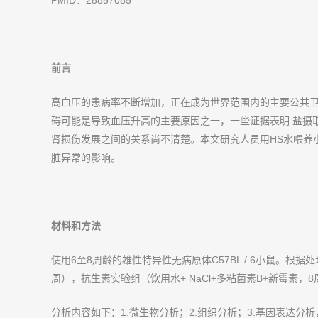
前言
高血压的患病率不断增加，正在成为世界范围内的主要公共卫
碍可能是导致血压升高的主要原因之一，一些证据表明 盐摄
肾损伤发展之间的关系尚不清楚。本文研究人员用HS水喂养
脏异常的影响。
材料和方法
使用6至8周龄的雄性特异性无病原体C57BL / 6小鼠。根据
周），抗生素实验组（饮用水+ NaCl+多粘菌素B+新霉素，8
分析内容如下：1.微生物分析；2.组织分析；3.基因表达分析，RNA-Se