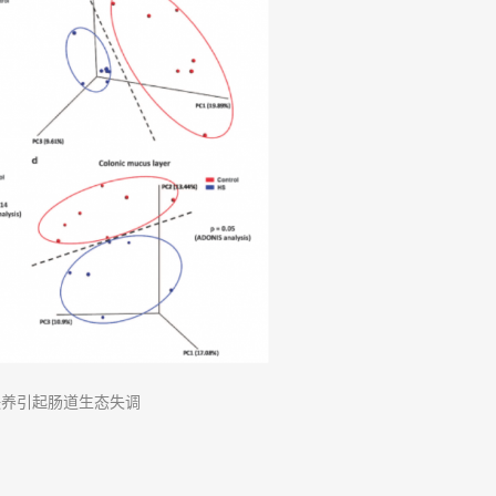
盐喂养引起肠道生态失调